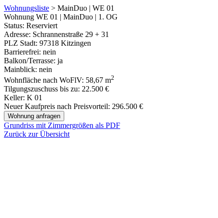
Wohnungsliste
> MainDuo | WE 01
Wohnung WE 01 | MainDuo | 1. OG
Status:
Reserviert
Adresse:
Schrannenstraße 29 + 31
PLZ Stadt:
97318 Kitzingen
Barrierefrei:
nein
Balkon/Terrasse:
ja
Mainblick:
nein
2
Wohnfläche nach WoFlV:
58,67 m
Tilgungszuschuss bis zu:
22.500 €
Keller:
K 01
Neuer Kaufpreis nach Preisvorteil:
296.500 €
Wohnung anfragen
Grundriss mit Zimmergrößen als PDF
Zurück zur Übersicht